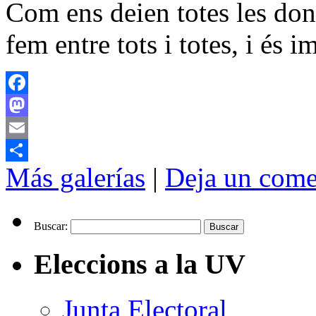
Com ens deien totes les done
fem entre tots i totes, i és
Facebook
Mastodon
Email
Más galerías
|
Deja un come
Compartir
Buscar:
Eleccions a la UV
Junta Electoral